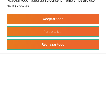
“Aceptar todo” usted da su consentimiento a nuestro uso
de las cookies.
Aceptar todo
Personalizar
FABRE BUXADERAS, JOSEP
Rechazar todo
BARCELONA, 2
TONA BARCELONA 8551
0 km
Direcciones
Sucursal
C/ RAMBLA CATALUNYA, 1
BARCELONA BARCELONA 08007
0 km
Direcciones